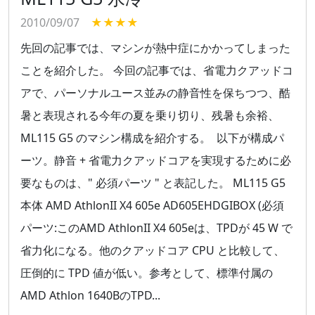
2010/09/07
★★★★
先回の記事では、マシンが熱中症にかかってしまった
ことを紹介した。 今回の記事では、省電力クアッドコ
アで、パーソナルユース並みの静音性を保ちつつ、酷
暑と表現される今年の夏を乗り切り、残暑も余裕、
ML115 G5 のマシン構成を紹介する。 以下が構成パ
ーツ。静音 + 省電力クアッドコアを実現するために必
要なものは、" 必須パーツ " と表記した。 ML115 G5
本体 AMD AthlonII X4 605e AD605EHDGIBOX (必須
パーツ:このAMD AthlonII X4 605eは、TPDが 45 W で
省力化になる。他のクアッドコア CPU と比較して、
圧倒的に TPD 値が低い。参考として、標準付属の
AMD Athlon 1640BのTPD...