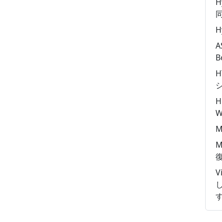
H
H
A
B
H
W
M
M
V
し