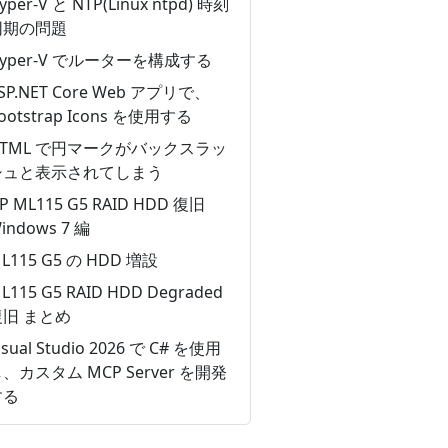
yper-V と NTP(Linux ntpd) 時刻
同期の問題
yper-V でルーターを構成する
SP.NET Core Web アプリで、
ootstrap Icons を使用する
HTML で円マークがバックスラッ
シュと表示されてしまう
P ML115 G5 RAID HDD 復旧
indows 7 編
L115 G5 の HDD 増設
L115 G5 RAID HDD Degraded
復旧 まとめ
isual Studio 2026 で C# を使用
、カスタム MCP Server を開発
する