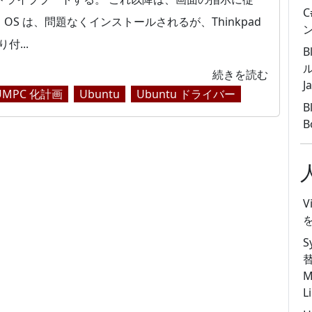
OS は、問題なくインストールされるが、Thinkpad
ン
付...
B
続きを読む
J
0 UMPC 化計画
Ubuntu
Ubuntu ドライバー
B
B
V
S
M
L