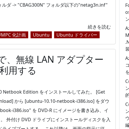
フォルダ -> "CBAG300N" フォルダ以下の"netag3n.inf"
F
o
続きを読む
A
0 UMPC 化計画
Ubuntu
Ubuntu ドライバー
.
10 で、無線 LAN アダプター
A
 を利用する
ン
0.10 Netbook Edition をインストールしてみた。 [Get
nload] から [ubuntu-10.10-netbook-i386.iso] をダウ
etbook-i386.iso" を DVD-R にイメージを書き込み、イ
ン
 外付け DVD ドライブにインストールディスクを入
 ドライブブートする。 これ以降は、画面の指示に従