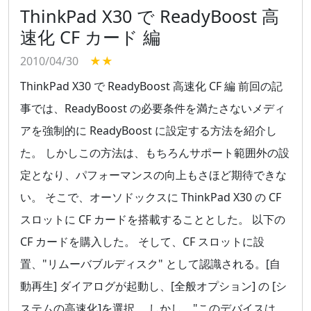
ThinkPad X30 で ReadyBoost 高
速化 CF カード 編
2010/04/30
★★
ThinkPad X30 で ReadyBoost 高速化 CF 編 前回の記
事では、ReadyBoost の必要条件を満たさないメディ
アを強制的に ReadyBoost に設定する方法を紹介し
た。 しかしこの方法は、もちろんサポート範囲外の設
定となり、パフォーマンスの向上もさほど期待できな
い。 そこで、オーソドックスに ThinkPad X30 の CF
スロットに CF カードを搭載することとした。 以下の
CF カードを購入した。 そして、CF スロットに設
置、"リムーバブルディスク" として認識される。[自
動再生] ダイアログが起動し、[全般オプション] の [シ
ステムの高速化]を選択。 しかし、"このデバイスは