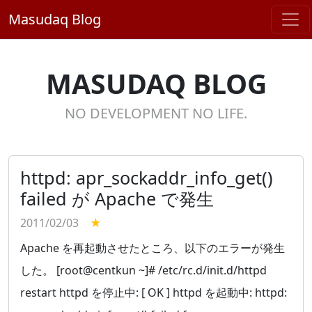
Masudaq Blog
MASUDAQ BLOG
NO DEVELOPMENT NO LIFE.
httpd: apr_sockaddr_info_get()
failed が Apache で発生
2011/02/03
★
Apache を再起動させたところ、以下のエラーが発生
した。 [root@centkun ~]# /etc/rc.d/init.d/httpd
restart httpd を停止中: [ OK ] httpd を起動中: httpd: